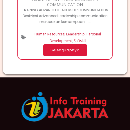
COMMUNICATION
TRAINING ADVANCED LEADERSHIP COMMUNICATION
Deskripsi Advanced leadership communication
merupakan kemampuan.......
Human Resources
,
Leadership
,
Personal
Development
,
Softskill
Selengkapnya