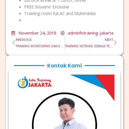
2xCoffe Break & 1 Lunch, Dinner
FREE Souvenir Exclusive
Training room full AC and Multimedia
November 24, 2018
adminfotraining-jakarta
Prev
Nex
PREVIOUS
NEXT
TRAINING MONITORING DAN EVALUASI M & E ATAU MONEV
TRAINING MOTIVASI SEBAGAI TEKNIK MENINGKATKAN KEPUASAN KERJA KARYAWAN
Kontak Kami