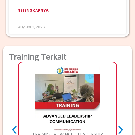
SELENGKAPNYA
August 2, 2026
Training Terkait
TRAI
T
MA
TRAINING ADVANCED LEADERSHIP