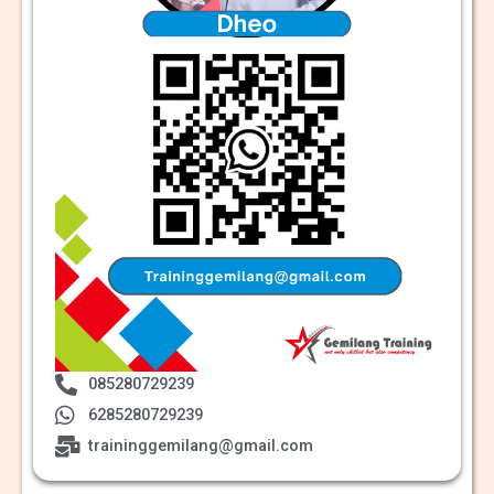
085280729239
6285280729239
traininggemilang@gmail.com