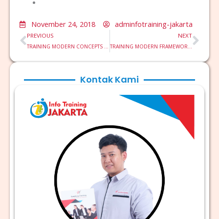
November 24, 2018
adminfotraining-jakarta
Prev
Nex
PREVIOUS
NEXT
TRAINING MODERN CONCEPTS OF MARKETING
TRAINING MODERN FRAMEWORK OF INTERNAL AUDITING
Kontak Kami