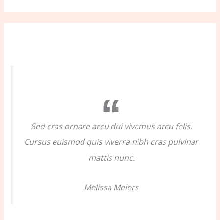
e
a
r
c
h
f
o
r
:
Sed cras ornare arcu dui vivamus arcu felis.
Cursus euismod quis viverra nibh cras pulvinar
mattis nunc.
Melissa Meiers