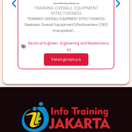
TRAINING OVERALL EQUIPMENT
T
EFFECTIVENESS
TRAINING OVERALL EQUIPMENT EFFECTIVENESS
TRAINI
Deskripsi Overall Equipment Effectiveness (OEE)
Deskri
merupakan.......
Electrical Engineer
,
Engineering and Maintenance
,
K3
Selengkapnya