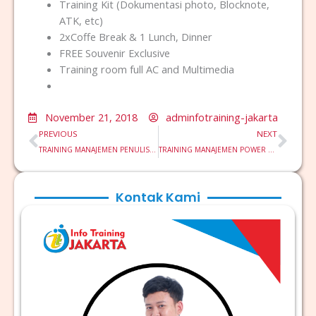
Training Kit (Dokumentasi photo, Blocknote,
ATK, etc)
2xCoffe Break & 1 Lunch, Dinner
FREE Souvenir Exclusive
Training room full AC and Multimedia
November 21, 2018
adminfotraining-jakarta
Prev
Nex
PREVIOUS
NEXT
TRAINING MANAJEMEN PENULISAN DAN PENYAMPAIAN LAPORAN
TRAINING MANAJEMEN POWER PLANT
Kontak Kami