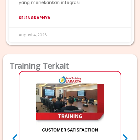
yang menekankan integrasi
SELENGKAPNYA
August 4, 2026
Training Terkait
TRAI
Deskri
Elec