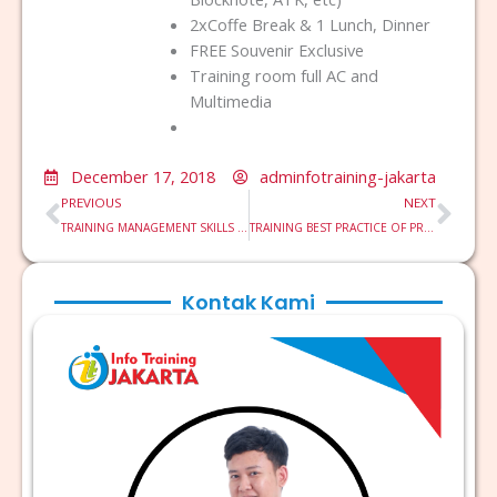
2xCoffe Break & 1 Lunch, Dinner
FREE Souvenir Exclusive
Training room full AC and
Multimedia
December 17, 2018
adminfotraining-jakarta
Prev
Nex
PREVIOUS
NEXT
TRAINING MANAGEMENT SKILLS FOR NEW SUPERVISORS
TRAINING BEST PRACTICE OF PRODUCT DESIGN & ASSEMBLY METHOD
Kontak Kami