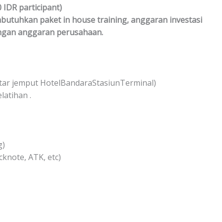
0 IDR participant)
utuhkan paket in house training, anggaran investasi
ngan anggaran perusahaan.
Antar jemput HotelBandaraStasiunTerminal)
atihan .
g)
cknote, ATK, etc)