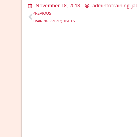
November 18, 2018
adminfotraining-ja
Prev
PREVIOUS
TRAINING PREREQUISITES