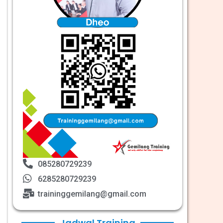
085280729239
6285280729239
traininggemilang@gmail.com
Jadwal Training