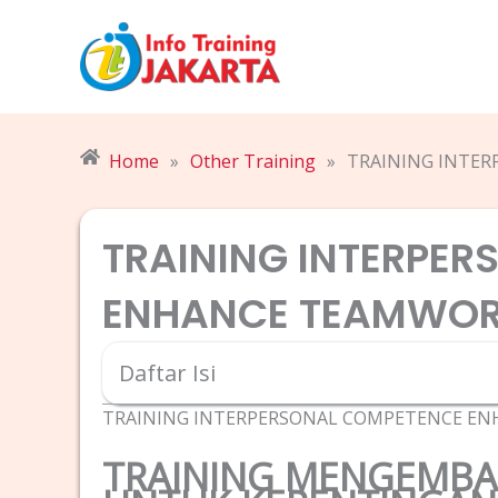
Skip
to
content
Home
»
Other Training
»
TRAINING INTE
TRAINING INTERPE
ENHANCE TEAMWO
Daftar Isi
TRAINING INTERPERSONAL COMPETENCE E
TRAINING MENGEMBA