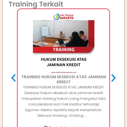
Training Terkait
TR
TRAI
Custom
mengg
terha
yang 
Ameri
H
TRAINING HUKUM EKSEKUSI ATAS JAMINAN
KREDIT
TRAINING HUKUM EKSEKUSI ATAS JAMINAN KREDIT
Deskripsi Hukum eksekusi atas jaminan kredit
merupakan bidang hukum yang mengatur tata
cara pelaksanaan hak kreditur terhadap
agunan debitur apabila terjadi wanprestasi.
Menurut Undang-Undang.......