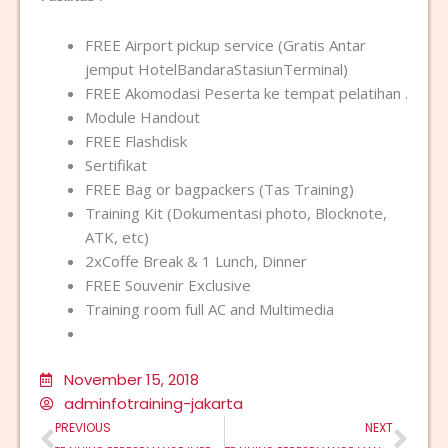
FREE Airport pickup service (Gratis Antar
jemput HotelBandaraStasiunTerminal)
FREE Akomodasi Peserta ke tempat pelatihan .
Module Handout
FREE Flashdisk
Sertifikat
FREE Bag or bagpackers (Tas Training)
Training Kit (Dokumentasi photo, Blocknote,
ATK, etc)
2xCoffe Break & 1 Lunch, Dinner
FREE Souvenir Exclusive
Training room full AC and Multimedia
November 15, 2018
adminfotraining-jakarta
Prev
Nex
PREVIOUS
NEXT