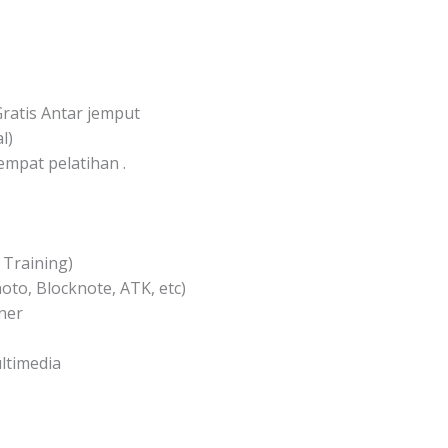
Gratis Antar jemput
l)
mpat pelatihan .
 Training)
oto, Blocknote, ATK, etc)
ner
ltimedia