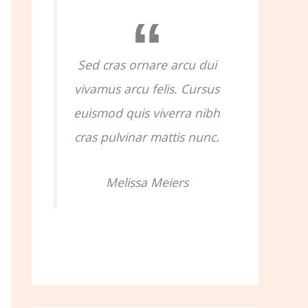
o
r
:
Sed cras ornare arcu dui
vivamus arcu felis. Cursus
euismod quis viverra nibh
cras pulvinar mattis nunc.
Melissa Meiers