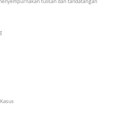
menyempurnakan tulisan dan tandatangan
g
i Kasus