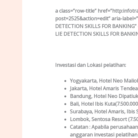
a class=”row-title” href=”http:info
post=2525&action=edit” aria-labe
DETECTION SKILLS FOR BANKING” 
LIE DETECTION SKILLS FOR BANKI
Investasi dan Lokas
i
pelatihan
:
Yogyakarta
, Hotel Neo Maliob
Jakarta
, Hotel Amaris Tendean
Bandung
, Hotel Neo Dipatiuk
Bali
, Hotel Ibis Kuta(7.500.00
Surabaya
, Hotel Amaris, Ibis 
Lombok
, Sentosa Resort (7.5
Catatan :
Apabila perusahaan
anggaran investasi pelatih