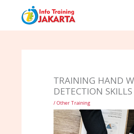
Skip
to
content
TRAINING HAND WR
DETECTION SKILLS
/
Other Training