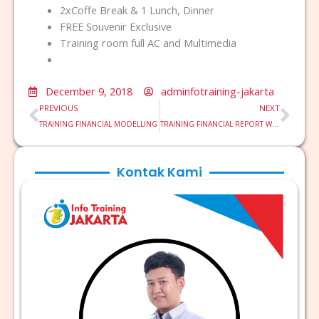
2xCoffe Break & 1 Lunch, Dinner
FREE Souvenir Exclusive
Training room full AC and Multimedia
December 9, 2018
adminfotraining-jakarta
Prev
Nex
PREVIOUS
NEXT
TRAINING FINANCIAL MODELLING
TRAINING FINANCIAL REPORT WRITING TECHNIQUE & ANALYSIS
Kontak Kami