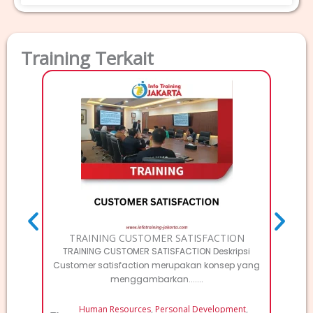
Training Terkait
TRAI
Deskri
Elec
TRAINING CUSTOMER SATISFACTION
TRAINING CUSTOMER SATISFACTION Deskripsi
Customer satisfaction merupakan konsep yang
menggambarkan.......
Human Resources
,
Personal Development
,