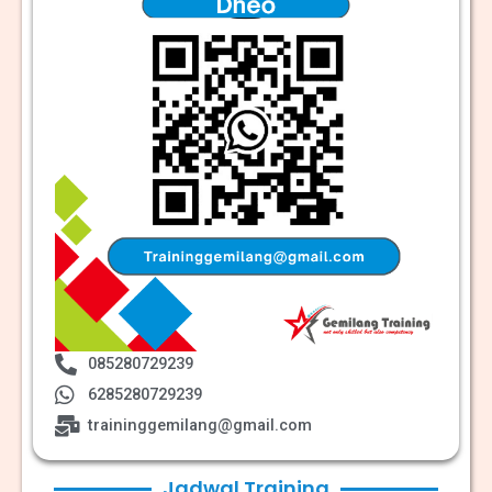
085280729239
6285280729239
traininggemilang@gmail.com
Jadwal Training