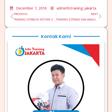
December 7, 2018
adminfotraining-jakarta
Prev
Nex
PREVIOUS
NEXT
TRAINING ESTABLISH RETURN ON INVESTMENT
TRAINING ESTIMASI DAN ANALISIS BIAYA PROYEK
Kontak Kami