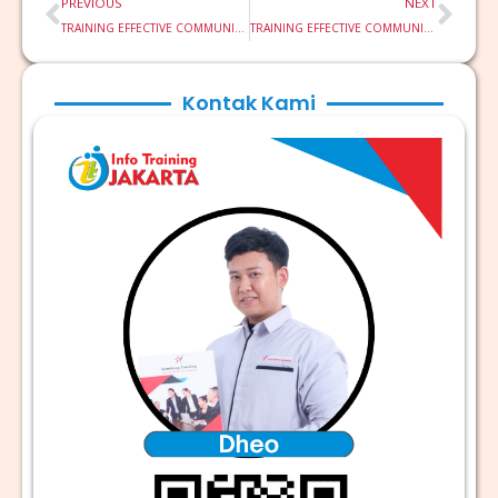
Prev
Nex
PREVIOUS
NEXT
TRAINING EFFECTIVE COMMUNICATION & INTERPERSONAL SKILLS
TRAINING EFFECTIVE COMMUNICATION SKILL
Kontak Kami