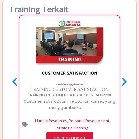
Training Terkait
TRAI
Deskri
Elec
TRAINING CUSTOMER SATISFACTION
TRAINING CUSTOMER SATISFACTION Deskripsi
Customer satisfaction merupakan konsep yang
menggambarkan.......
Human Resources
,
Personal Development
,
Strategic Planning
Selengkapnya