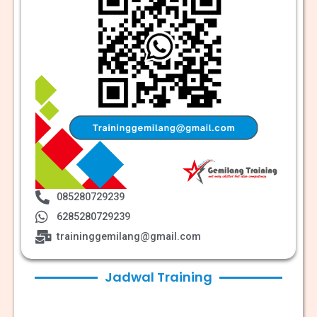
085280729239
6285280729239
traininggemilang@gmail.com
Jadwal Training