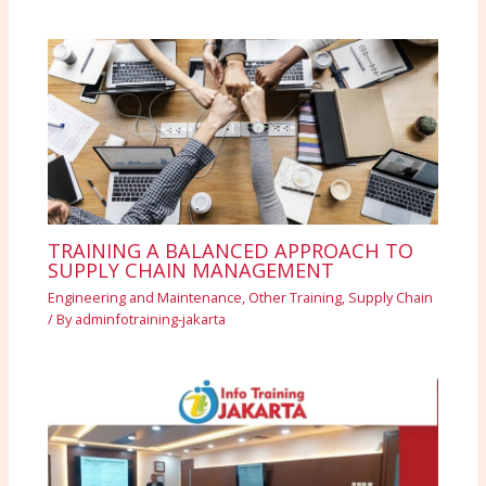
TRAINING A BALANCED APPROACH TO
SUPPLY CHAIN MANAGEMENT
Engineering and Maintenance
,
Other Training
,
Supply Chain
/ By
adminfotraining-jakarta