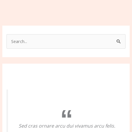
S
e
a
r
c
h
f
o
r
:
Sed cras ornare arcu dui vivamus arcu felis.