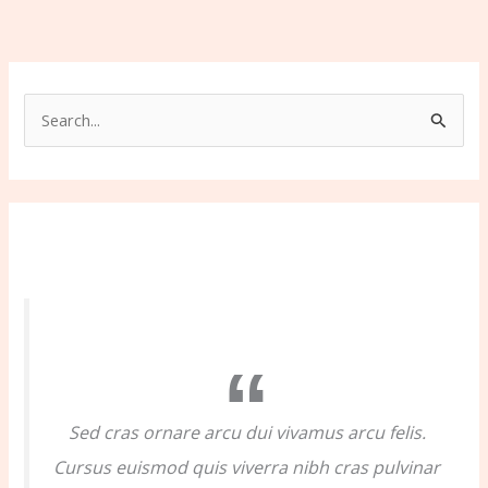
S
e
a
r
c
h
f
o
r
:
Sed cras ornare arcu dui vivamus arcu felis.
Cursus euismod quis viverra nibh cras pulvinar