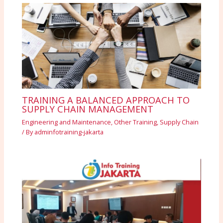
TRAINING A BALANCED APPROACH TO
SUPPLY CHAIN MANAGEMENT
Engineering and Maintenance
,
Other Training
,
Supply Chain
/ By
adminfotraining-jakarta