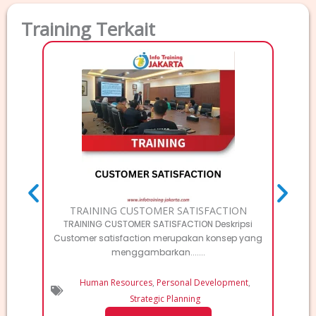
Training Terkait
TRAI
Deskri
Elec
TRAINING CUSTOMER SATISFACTION
TRAINING CUSTOMER SATISFACTION Deskripsi
Customer satisfaction merupakan konsep yang
menggambarkan.......
Human Resources
,
Personal Development
,
Strategic Planning