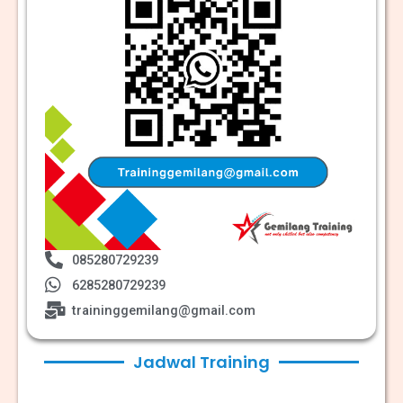
085280729239
6285280729239
traininggemilang@gmail.com
Jadwal Training