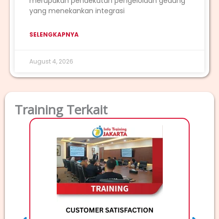
merupakan pendekatan pengelolaan gedung
yang menekankan integrasi
SELENGKAPNYA
August 4, 2026
Training Terkait
TRAI
Deskri
Elec