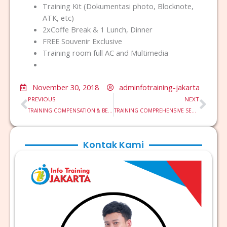
Training Kit (Dokumentasi photo, Blocknote,
ATK, etc)
2xCoffe Break & 1 Lunch, Dinner
FREE Souvenir Exclusive
Training room full AC and Multimedia
November 30, 2018
adminfotraining-jakarta
Prev
Nex
PREVIOUS
NEXT
TRAINING COMPENSATION & BENEFIT SYSTEM
TRAINING COMPREHENSIVE SECRETARY DEVELOPMENT PROGRAM
Kontak Kami