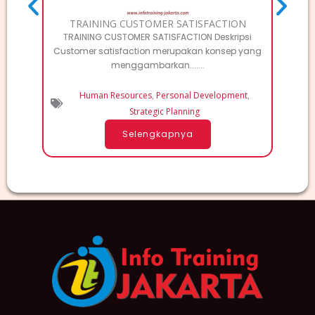
TRAINING CUSTOMER SATISFACTION
TRAINING CUSTOMER SATISFACTION Deskripsi
Customer satisfaction merupakan konsep yang
menggambarkan.......
Human Resources
,
Personal Development
,
Strategic Planning
Selengkapnya