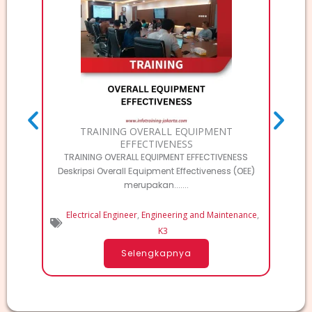
TRAINI
Deskri
TRAINING OVERALL EQUIPMENT
EFFECTIVENESS
TRAINING OVERALL EQUIPMENT EFFECTIVENESS
Deskripsi Overall Equipment Effectiveness (OEE)
merupakan.......
Electrical Engineer
,
Engineering and Maintenance
,
K3
Selengkapnya