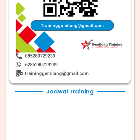
085280729239
6285280729239
traininggemilang@gmail.com
Jadwal Training