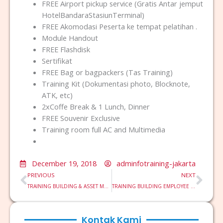
FREE Airport pickup service (Gratis Antar jemput
HotelBandaraStasiunTerminal)
FREE Akomodasi Peserta ke tempat pelatihan .
Module Handout
FREE Flashdisk
Sertifikat
FREE Bag or bagpackers (Tas Training)
Training Kit (Dokumentasi photo, Blocknote,
ATK, etc)
2xCoffe Break & 1 Lunch, Dinner
FREE Souvenir Exclusive
Training room full AC and Multimedia
December 19, 2018
adminfotraining-jakarta
Prev
Nex
PREVIOUS
NEXT
TRAINING BUILDING & ASSET MANAGEMENT PLANE
TRAINING BUILDING EMPLOYEE ENGAGEMENT
Kontak Kami