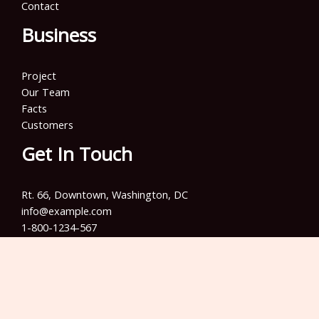
Contact
Business
Project
Our Team
Facts
Customers
Get In Touch
Rt. 66, Downtown, Washington, DC
info@example.com​
1-800-1234-567
+001 987-654-3210