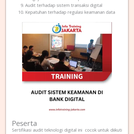
Audit terhadap sistem transaksi digital
Kepatuhan terhadap regulasi keamanan data
Peserta
Sertifikasi audit teknologi digital ini cocok untuk diikuti