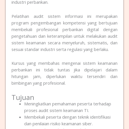
industri perbankan.
Pelatihan audit sistem informasi ini merupakan
program pengembangan kompetensi yang bertujuan
membekali profesional perbankan digital dengan
pengetahuan dan keterampilan untuk melakukan audit
sistem keamanan secara menyeluruh, sistematis, dan
sesuai standar industri serta regulasi yang berlaku.
Kursus yang membahas mengenai sistem keamanan
perbankan ini tidak tuntas jika dipelajari dalam
hitungan jam, diperlukan waktu tersendiri dan
bimbingan yang profesional.
Tujuan
Meningkatkan pemahaman peserta terhadap
proses audit sistem keamanan TI.
Membekali peserta dengan teknik identifikasi
dan penilaian risiko keamanan siber.