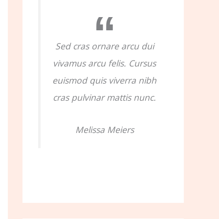
o
r
:
Sed cras ornare arcu dui
vivamus arcu felis. Cursus
euismod quis viverra nibh
cras pulvinar mattis nunc.
Melissa Meiers