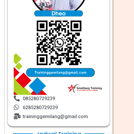
085280729239
6285280729239
traininggemilang@gmail.com
Jadwal Training