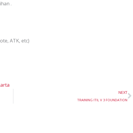
han .
te, ATK, etc)
karta
N
NEXT
TRAINING ITIL V 3 FOUNDATION