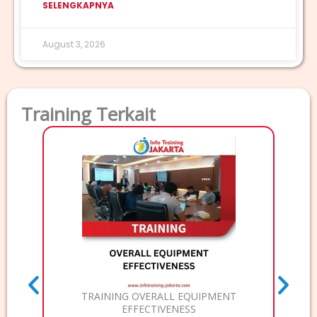
SELENGKAPNYA
August 3, 2026
Training Terkait
T
TRAINI
Deskri
TRAINING OVERALL EQUIPMENT
EFFECTIVENESS