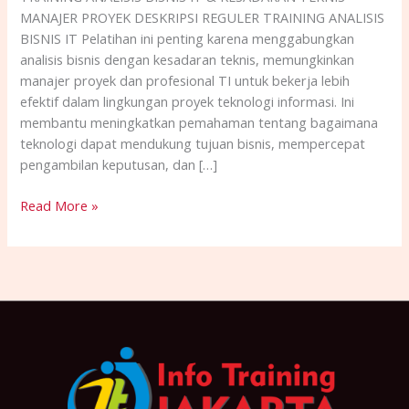
MANAJER PROYEK DESKRIPSI REGULER TRAINING ANALISIS
BISNIS IT Pelatihan ini penting karena menggabungkan
analisis bisnis dengan kesadaran teknis, memungkinkan
manajer proyek dan profesional TI untuk bekerja lebih
efektif dalam lingkungan proyek teknologi informasi. Ini
membantu meningkatkan pemahaman tentang bagaimana
teknologi dapat mendukung tujuan bisnis, mempercepat
pengambilan keputusan, dan […]
Read More »